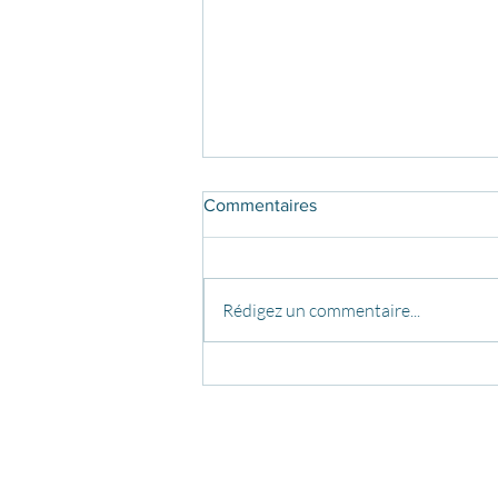
Commentaires
Rédigez un commentaire...
31 Décembre 2023 :
Inscriptions Gala de danses
aériennes !
COURS
FO