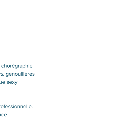
, chorégraphie 
rs
, genouillères 
ue sexy 
ofessionnelle. 
nce 