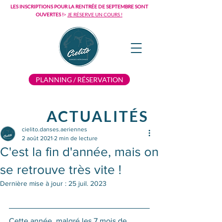
LES INSCRIPTIONS POUR LA RENTRÉE DE SEPTEMBRE SONT
OUVERTES !
>
JE RÉSERVE UN COURS !
PLANNING / RÉSERVATION
ACTUALITÉS
cielito.danses.aeriennes
2 août 2021
2 min de lecture
C'est la fin d'année, mais on
se retrouve très vite !
Dernière mise à jour :
25 juil. 2023
Cette année, malgré les 7 mois de 