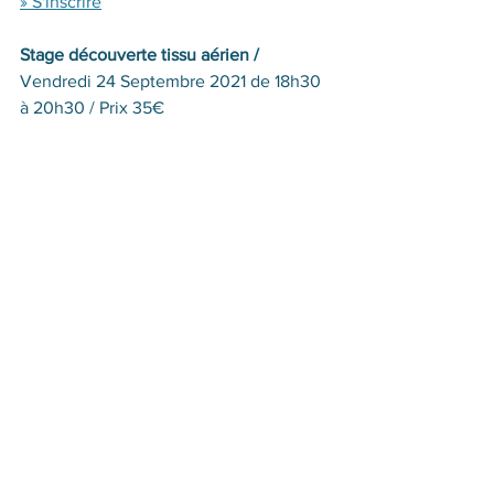
» S'inscrire
Stage découverte tissu aérien / 
Vendredi 24 Septembre 2021 de 18h30 
à 20h30 / Prix 35€ 
» S'inscrire
Pratique libre aériens (tissu et cerceau) 
au théâtre du Vieux Saint-Étienne  / 
Samedi 18 Septembre de 16h à 18h / 
Gratuit (uniquement élèves) 
» S'inscrire
À très vite !
Maria
Suivez moi sur Instagram
Infos pratiques