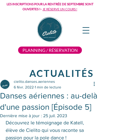
LES INSCRIPTIONS POUR LA RENTRÉE DE SEPTEMBRE SONT
OUVERTES !
>
JE RÉSERVE UN COURS !
PLANNING / RÉSERVATION
ACTUALITÉS
cielito.danses.aeriennes
6 févr. 2022
1 min de lecture
Danses aériennes : au-delà
d'une passion [Épisode 5]
Dernière mise à jour :
25 juil. 2023
Découvrez le témoignage de Katell, 
élève de Cielito qui vous raconte sa 
passion pour la pole dance !