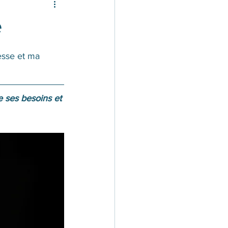
e
esse et ma 
e ses besoins et 