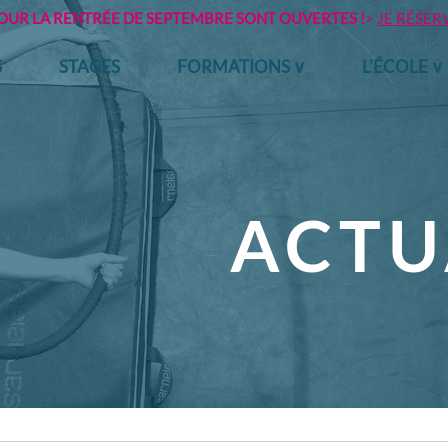
POUR LA RENTRÉE DE SEPTEMBRE SONT OUVERTES !
>
JE RÉSER
S
STAGES
FORMATIONS ∨
L'ÉCOLE ∨
ACTU