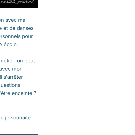
ien avec ma 
e et de danses 
personnels pour 
e école. 
métier, on peut 
 avec mon 
 s'arrêter 
questions 
'être enceinte ? 
e je souhaite 