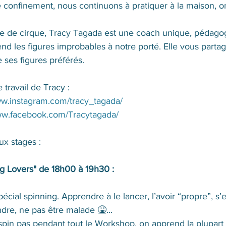
 confinement, nous continuons à pratiquer à la maison, on
te de cirque, Tracy Tagada est une coach unique, pédagog
end les figures improbables à notre porté. E
lle vous parta
e ses figures préférés.
 travail de Tracy :
ww.instagram.com/tracy_tagada/
www.facebook.com/Tracytagada/
ux stages :
g Lovers" de 18h00 à 19h30 :  
écial spinning. Apprendre à le lancer, l’avoir “propre”, s’e
dre, ne pas être malade 🤮...
spin pas pendant tout le Workshop, on apprend la plupart