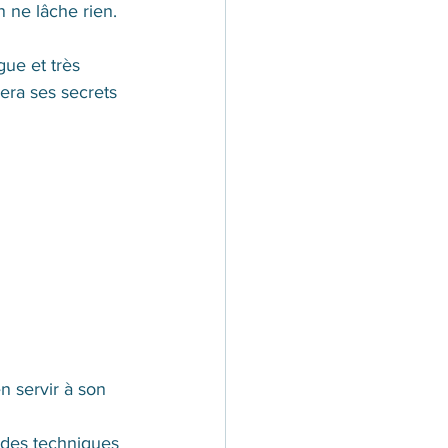
 ne lâche rien. 
ue et très 
gera ses secrets 
n servir à son 
 des techniques 