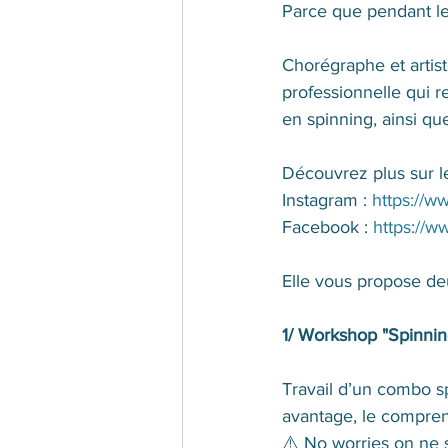
Parce que pendant le
Chorégraphe et artis
professionnelle qui r
en spinning, ainsi qu
Découvrez plus sur le
Instagram : 
https://w
Facebook : 
https://
Elle vous propose de
1/ Workshop "Spinnin
Travail d’un combo sp
avantage, le compren
⚠️ No worries on ne 