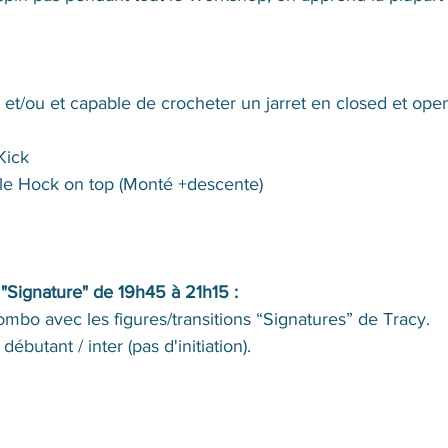
et/ou et capable de crocheter un jarret en closed et open
Kick
uble Hock on top (Monté +descente)
Signature" de 19h45 à 21h15 : 
ombo avec les figures/transitions “Signatures” de Tracy. 
débutant / inter (pas d'initiation).