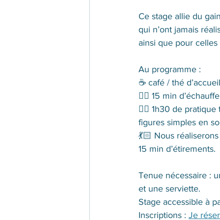
Ce stage allie du ga
qui n’ont jamais réali
ainsi que pour celles
Au programme : 
☕️ café / thé d’accueil
👯‍♀️ 15 min d’échauf
🤸‍♀️ 1h30 de pratique
figures simples en so
💃🏻 Nous réaliserons
15 min d’étirements.
Tenue nécessaire : un
et une serviette.
Stage accessible à pa
Inscriptions : 
Je rése