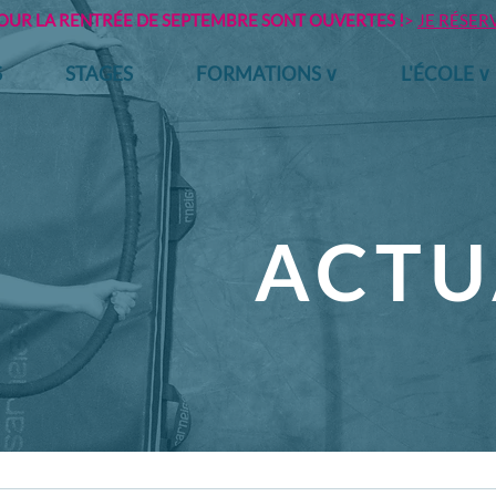
POUR LA RENTRÉE DE SEPTEMBRE SONT OUVERTES !
>
JE RÉSER
S
STAGES
FORMATIONS ∨
L'ÉCOLE ∨
ACTU