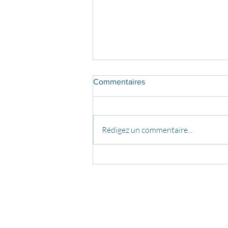
Commentaires
Rédigez un commentaire...
Ateliers de création artistique
et spectacle - été 2021
COURS
FO