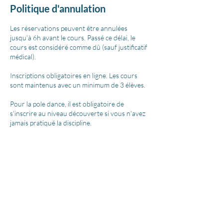
Politique d'annulation
Les réservations peuvent être annulées
jusqu'à 6h avant le cours. Passé ce délai, le
cours est considéré comme dû (sauf justificatif
médical).
Inscriptions obligatoires en ligne. Les cours
sont maintenus avec un minimum de 3 élèves.
Pour la pole dance, il est obligatoire de
s'inscrire au niveau découverte si vous n'avez
jamais pratiqué la discipline.
Les cartes de cours ont une date limite de
validité, non modifiable.
Coordonnées
6 Place du Souvenir, Rennes, France