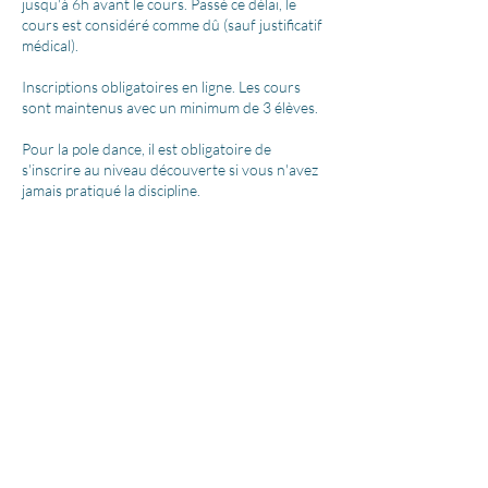
jusqu'à 6h avant le cours. Passé ce délai, le
cours est considéré comme dû (sauf justificatif
médical).
Inscriptions obligatoires en ligne. Les cours
sont maintenus avec un minimum de 3 élèves.
Pour la pole dance, il est obligatoire de
s'inscrire au niveau découverte si vous n'avez
jamais pratiqué la discipline.
Les cartes de cours ont une date limite de
validité, non modifiable.
Coordonnées
6 Place du Souvenir, Rennes, France
+ 0668385056
cielito.danses.aeriennes@gmail.com