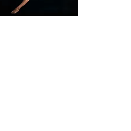
NIVEAU AVANCÉ
Le niveau avancé et les pré-
requis nécessaires pour vos
élèves
Les figures nécessitant de la
force et de la souplesse
Les transitions et le travail de
fluidité
L’apprentissage des figures
permettant de faire évoluer
vos élèves du niveau avancé
Les cours privés
Les créations artistiques