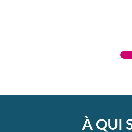
permettant de faire évoluer
vos élèves du niveau débutant
À QUI 