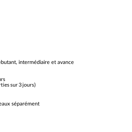
butant, intermédiaire et avance
urs
ties sur 3 jours)
iveaux séparément