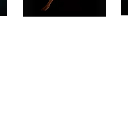
NIVEAU INTERMÉDIAIRE
Le niveau intermédiaire et les
pré-requis nécessaires pour
vos élèves
La technique d’enseignement
(révision)
e
Le mode spinning : savoir le
maitriser et l’enseigner
Le travail d’assouplissement
Les combos et la fluidité pour
les créations chorégraphiques
Les parades et la sécurité
s
L’apprentissage des figures
permettant de faire évoluer