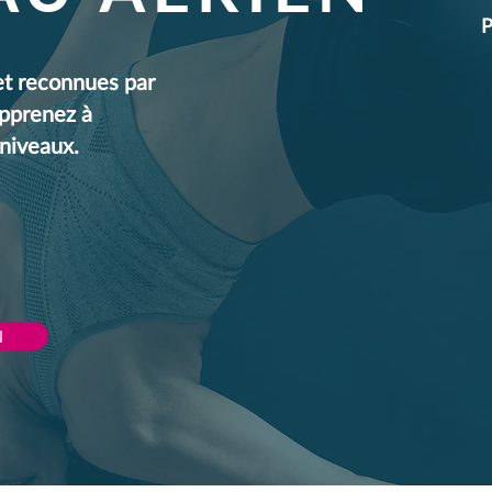
P
et reconnues par
apprenez à
 niveaux.
N