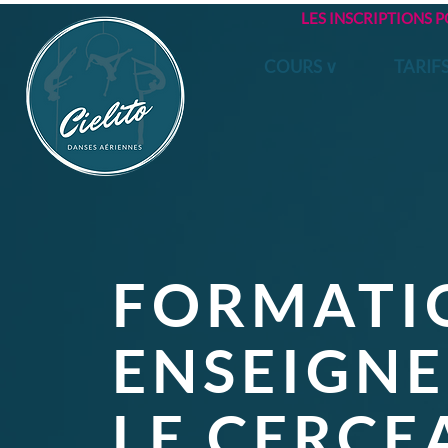
LES INSCRIPTIONS 
COURS ∨
TARIF
FORMATI
ENSEIGN
LE CERCE