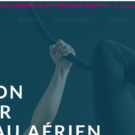
POUR LA RENTRÉE DE SEPTEMBRE SONT OUVERTES !
>
JE RÉSER
S
STAGES
FORMATIONS ∨
L'ÉCOLE ∨
ON
ER
AU AÉRIEN