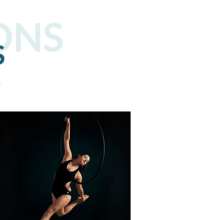
ONS
S