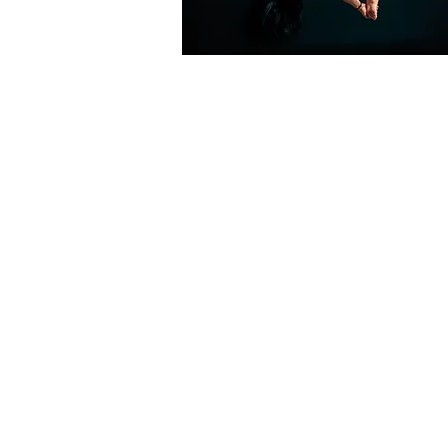
NIVEAU DÉBUTANT
Les bases et la création d’un
premier cours d’initiation
La découverte de la discipline
La déontologie du professeur·
La technique d’enseignement
et la sécurité
La prévention des blessures
La construction d’un cours
complet
La création des enchaînement
et combinaisons des figures
L’apprentissage des figures