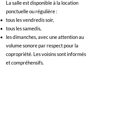
La salle est disponible à la location
ponctuelle ou régulière :
tous les vendredis soir,
tous les samedis,
les dimanches, avec une attention au
volume sonore par respect pour la
copropriété. Les voisins sont informés
et compréhensifs.
Les chaussures spécifiques à la danse
sont autorisées, à condition que les
semelles soient propres.
L’espace est réservé aux activités
artistiques ou corporelles douces (pas
d’événements festifs ni de soirées
privées).