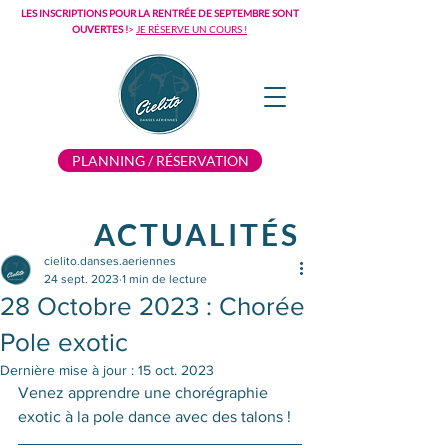
LES INSCRIPTIONS POUR LA RENTRÉE DE SEPTEMBRE SONT
OUVERTES !
>
JE RÉSERVE UN COURS !
PLANNING / RÉSERVATION
ACTUALITÉS
cielito.danses.aeriennes
24 sept. 2023
1 min de lecture
28 Octobre 2023 : Chorée
Pole exotic
Dernière mise à jour :
15 oct. 2023
Venez apprendre une chorégraphie 
exotic à la pole dance 
avec des talons ! 