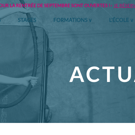
POUR LA RENTRÉE DE SEPTEMBRE SONT OUVERTES !
>
JE RÉSER
S
STAGES
FORMATIONS ∨
L'ÉCOLE ∨
ACTU