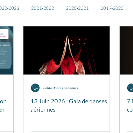
022-2023
2021-2022
2020-2021
2019-2020
Stages 2025
Stages 2026
cielito.danses.aeriennes
ion
13 Juin 2026 : Gala de danses
7 
en
aériennes
co