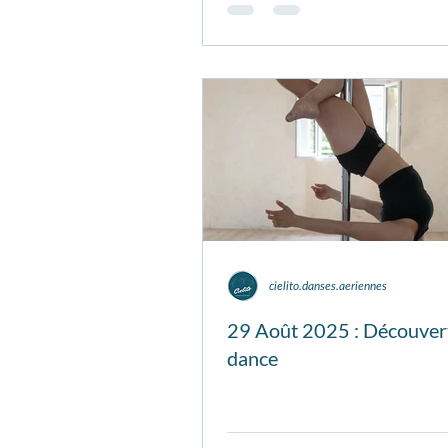
cielito.danses.aeriennes
29 Août 2025 : Découver
dance