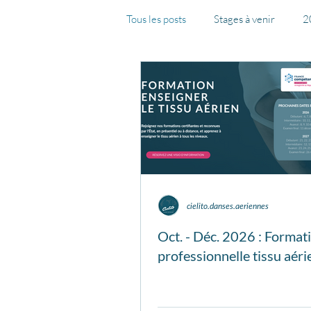
Tous les posts
Stages à venir
2
2023-2024
2024-2025
cielito.danses.aeriennes
Oct. - Déc. 2026 : Format
professionnelle tissu aéri