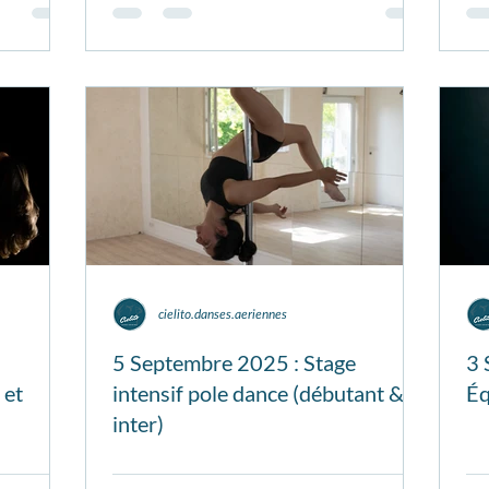
cielito.danses.aeriennes
5 Septembre 2025 : Stage
3 
 et
intensif pole dance (débutant &
Éq
inter)