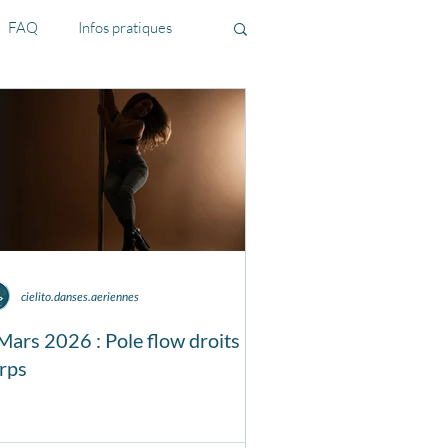
FAQ
Infos pratiques
cielito.danses.aeriennes
Mars 2026 : Pole flow droits au
rps