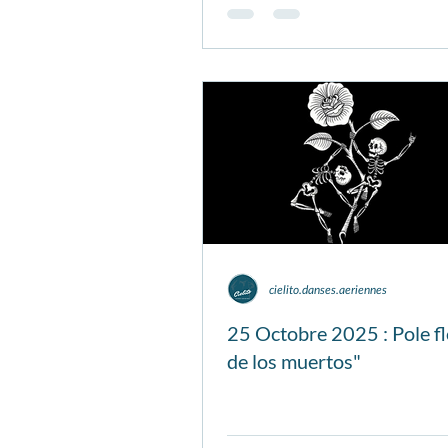
cielito.danses.aeriennes
25 Octobre 2025 : Pole f
de los muertos"