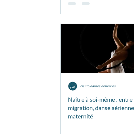
cielito.danses.aeriennes
Naître à soi-même : entre
migration, danse aérienne
maternité