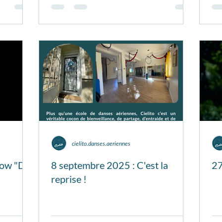
cielito.danses.aeriennes
low "Día
8 septembre 2025 : C'est la
27
reprise !