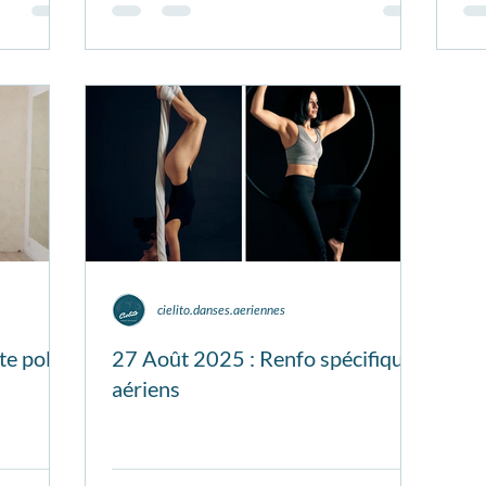
cielito.danses.aeriennes
te pole
27 Août 2025 : Renfo spécifique
aériens