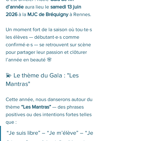
d’année
 aura lieu le 
samedi 13 juin 
2026 
à la 
MJC de Bréquigny
 à Rennes. 
Un moment fort de la saison où tou·te·s 
les élèves — débutant·e·s comme 
confirmé·e·s — se retrouvent sur scène 
pour partager leur passion et clôturer 
l’année en beauté 🌸
💫 Le thème du Gala : "Les 
Mantras"
Cette année, nous danserons autour du 
thème 
“Les Mantras”
 — des phrases 
positives ou des intentions fortes telles 
que :
“Je suis libre” – “Je m’élève” – “Je 