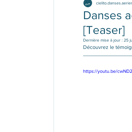
cielito.danses.aeri
Danses aé
[Teaser]
Dernière mise à jour :
25 j
Découvrez le témoign
https://youtu.be/cwN