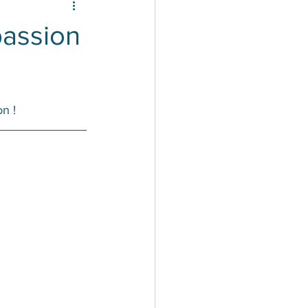
passion
n !