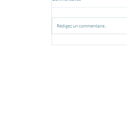
Rédigez un commentaire...
Oct. - Déc. 2026 : Formation
professionnelle tissu aérien
COURS
FO
> POLE DANCE
·
RÉPERTOIRE DE FIGURES
> FO
> CERCEAU AÉRIEN
·
RÉPERTOIRE DE FIGURES
> EN
> TISSU AÉRIEN
·
RÉPERTOIRE DE FIGURES
> EN
> HAMMOCK AÉRIEN
> EN
> COURS EN LIGNE
> FO