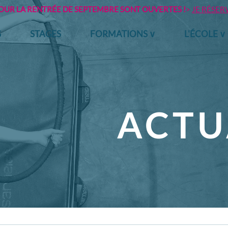
POUR LA RENTRÉE DE SEPTEMBRE SONT OUVERTES !
>
JE RÉSER
S
STAGES
FORMATIONS ∨
L'ÉCOLE ∨
ACTU