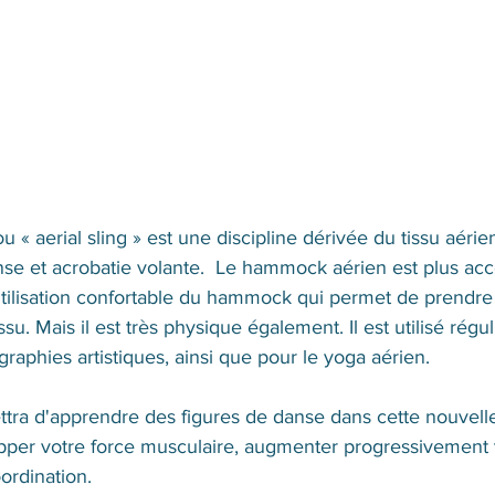
ou
« aerial sling » 
e
st une discipline dérivée du tissu aérien
e et acrobatie volante.  
Le hammock aérien est plus acce
’utilisation confortable du hammock qui permet de prendre 
issu. Mais il est très physique également. Il est utilisé rég
graphies artistiques, ainsi que pour le yoga aérien. 
tra d'apprendre des figures de danse dans cette nouvelle 
pper votre force musculaire, augmenter progressivement 
ordination. 