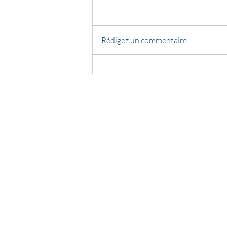
Rédigez un commentaire...
6 Mai 2023 : Stage recherche
chorégraphique
COURS
FO
> POLE DANCE
·
RÉPERTOIRE DE FIGURES
> FO
> CERCEAU AÉRIEN
·
RÉPERTOIRE DE FIGURES
> EN
> TISSU AÉRIEN
·
RÉPERTOIRE DE FIGURES
> EN
> HAMMOCK AÉRIEN
> EN
> COURS EN LIGNE
> FO