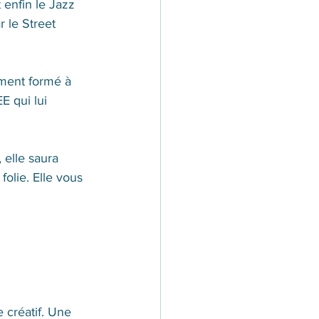
enfin le Jazz 
 le Street 
ement formé à 
E qui lui 
 elle saura 
olie. Elle vous 
créatif. Une 