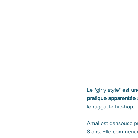
Le "girly style" est 
un
pratique apparentée a
le ragga, le hip-hop.
Amal est danseuse pr
8 ans. Elle commence 