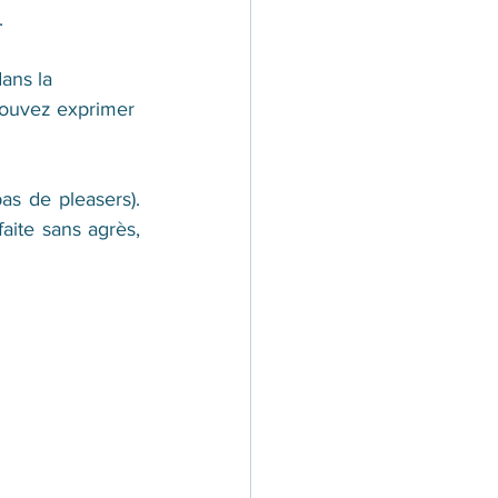
.
ans la 
pouvez exprimer 
s de pleasers). 
aite sans agrès, 