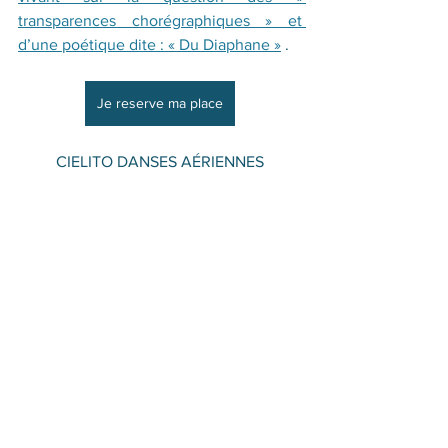
transparences chorégraphiques » et 
d’une poétique dite : « Du Diaphane »
 .
Je reserve ma place
CIELITO DANSES AÉRIENNES
2022-2023
Voir tout
Posts récents