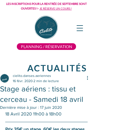
LES INSCRIPTIONS POUR LA RENTRÉE DE SEPTEMBRE SONT
OUVERTES !
>
JE RÉSERVE UN COURS !
PLANNING / RÉSERVATION
ACTUALITÉS
cielito.danses.aeriennes
16 févr. 2020
2 min de lecture
Stage aériens : tissu et
cerceau - Samedi 18 avril
Dernière mise à jour :
17 juin 2020
18 Avril 2020 11h00 à 18h00
Prix 35€ un stage, 60€ les deux stages, 