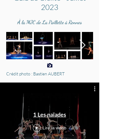
2023
À la MJC de La Paillette à Rennes
Crédit photo : Bastien AUBERT
1 Les naïades
Lire la vidéo