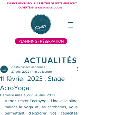
LES INSCRIPTIONS POUR LA RENTRÉE DE SEPTEMBRE SONT
OUVERTES !
>
JE RÉSERVE UN COURS !
PLANNING / RÉSERVATION
ACTUALITÉS
cielito.danses.aeriennes
27 déc. 2022
1 min de lecture
11 février 2023 : Stage
AcroYoga
Dernière mise à jour :
4 janv. 2023
Venez tester l'acroyoga! Une discipline 
mêlant le yoga et les acrobaties, vous 
permettant d'explorer vos capacités 